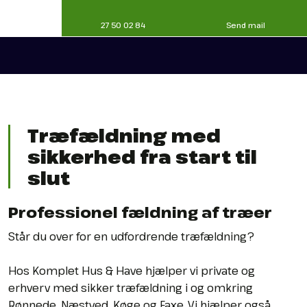
27 50 02 84
Send mail
Træfældning med
sikkerhed fra start til
slut
Professionel fældning af træer
Står du over for en udfordrende træfældning?
Hos Komplet Hus & Have hjælper vi private og
erhverv med sikker træfældning i og omkring
Rønnede, Næstved, Køge og Faxe. Vi hjælper også