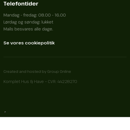
Telefontider
Mandag - fredag: 08.00 - 16.00
Lørdag og søndag: lukket
Mails besvares alle dage.
Se vores cookiepolitik
Created and hosted by Group Online
Komplet Hus & Have – CVR: 44228270